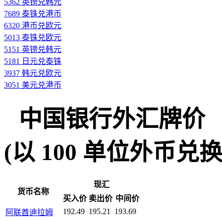
5362 英镑兑韩元
7689 泰铢兑港币
6320 港币兑欧元
5013 泰铢兑欧元
5151 英镑兑韩元
5181 日元兑泰铢
3937 韩元兑欧元
3051 美元兑港币
中国银行外汇牌价
(以 100 单位外币兑换人民
现汇
货币名称
买入价
卖出价
中间价
192.49
195.21
193.69
阿联酋迪拉姆