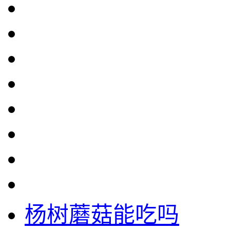
杨树蘑菇能吃吗