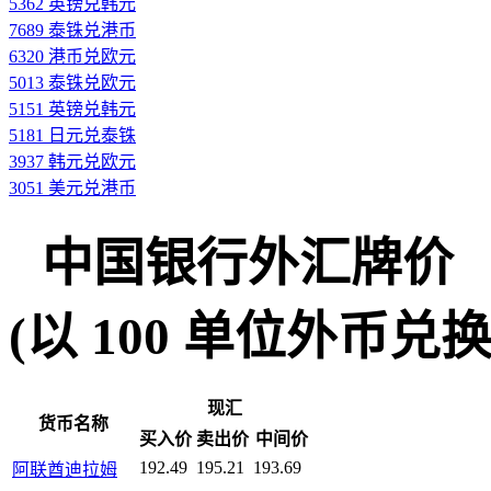
5362 英镑兑韩元
7689 泰铢兑港币
6320 港币兑欧元
5013 泰铢兑欧元
5151 英镑兑韩元
5181 日元兑泰铢
3937 韩元兑欧元
3051 美元兑港币
中国银行外汇牌价
(以 100 单位外币兑换人民
现汇
货币名称
买入价
卖出价
中间价
192.49
195.21
193.69
阿联酋迪拉姆