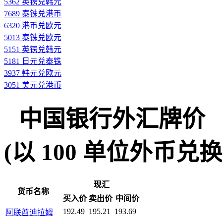
5362 英镑兑韩元
7689 泰铢兑港币
6320 港币兑欧元
5013 泰铢兑欧元
5151 英镑兑韩元
5181 日元兑泰铢
3937 韩元兑欧元
3051 美元兑港币
中国银行外汇牌价
(以 100 单位外币兑换人民
现汇
货币名称
买入价
卖出价
中间价
192.49
195.21
193.69
阿联酋迪拉姆