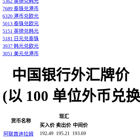
5362 英镑兑韩元
7689 泰铢兑港币
6320 港币兑欧元
5013 泰铢兑欧元
5151 英镑兑韩元
5181 日元兑泰铢
3937 韩元兑欧元
3051 美元兑港币
中国银行外汇牌价
(以 100 单位外币兑换人民
现汇
货币名称
买入价
卖出价
中间价
192.49
195.21
193.69
阿联酋迪拉姆