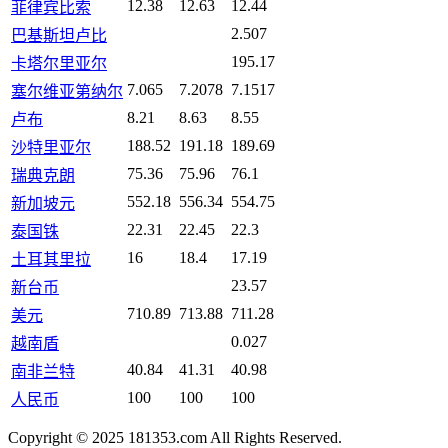
12.38
12.63
12.44
菲律宾比索
2.507
巴基斯坦卢比
195.17
卡塔尔里亚尔
7.065
7.2078
7.1517
塞尔维亚第纳尔
8.21
8.63
8.55
卢布
188.52
191.18
189.69
沙特里亚尔
75.36
75.96
76.1
瑞典克朗
552.18
556.34
554.75
新加坡元
22.31
22.45
22.3
泰国铢
16
18.4
17.19
土耳其里拉
23.57
新台币
710.89
713.88
711.28
美元
0.027
越南盾
40.84
41.31
40.98
南非兰特
100
100
100
人民币
Copyright © 2025 181353.com All Rights Reserved.