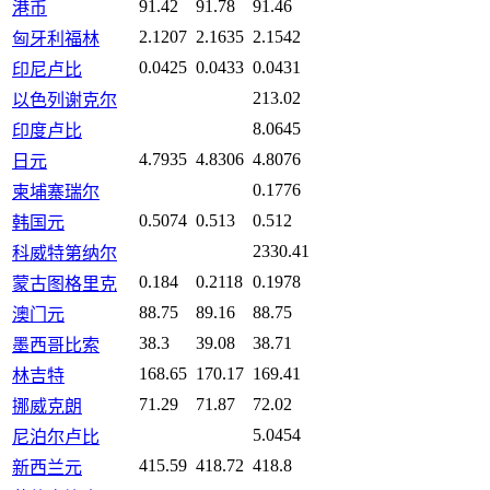
91.42
91.78
91.46
港币
2.1207
2.1635
2.1542
匈牙利福林
0.0425
0.0433
0.0431
印尼卢比
213.02
以色列谢克尔
8.0645
印度卢比
4.7935
4.8306
4.8076
日元
0.1776
柬埔寨瑞尔
0.5074
0.513
0.512
韩国元
2330.41
科威特第纳尔
0.184
0.2118
0.1978
蒙古图格里克
88.75
89.16
88.75
澳门元
38.3
39.08
38.71
墨西哥比索
168.65
170.17
169.41
林吉特
71.29
71.87
72.02
挪威克朗
5.0454
尼泊尔卢比
415.59
418.72
418.8
新西兰元