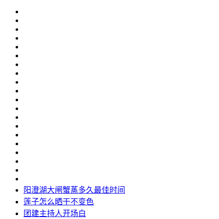
阳澄湖大闸蟹蒸多久最佳时间
莲子怎么晒干不变色
团建主持人开场白