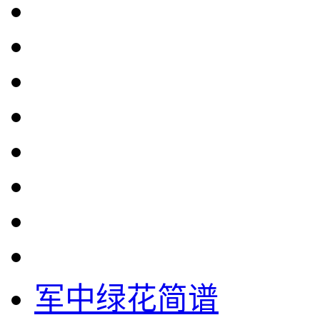
军中绿花简谱