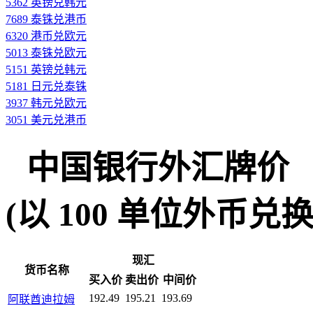
5362 英镑兑韩元
7689 泰铢兑港币
6320 港币兑欧元
5013 泰铢兑欧元
5151 英镑兑韩元
5181 日元兑泰铢
3937 韩元兑欧元
3051 美元兑港币
中国银行外汇牌价
(以 100 单位外币兑换人民
现汇
货币名称
买入价
卖出价
中间价
192.49
195.21
193.69
阿联酋迪拉姆