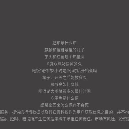
胚布是什么布
麒麟和貔貅是谁的儿子
芋头和红薯哪个热量高
9度双氧奶停留多久
电饭锅预约2小时是2小时后开始煮吗
椰子汁开盖之后能放多久
尿酸高如何降低
阳澄湖大闸蟹蒸多久最佳时间
吃甲鱼是什么梗
螃蟹拿回来怎么保存不会死
服务，提供的行情数据以及其它资料仅作为用户获取信息之目的，并不构
残缺、延时、错误所产生任何后果概不承担任何责任。市场有风险，投资