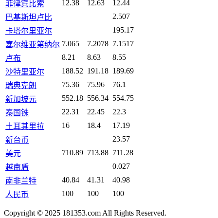
12.38
12.63
12.44
菲律宾比索
2.507
巴基斯坦卢比
195.17
卡塔尔里亚尔
7.065
7.2078
7.1517
塞尔维亚第纳尔
8.21
8.63
8.55
卢布
188.52
191.18
189.69
沙特里亚尔
75.36
75.96
76.1
瑞典克朗
552.18
556.34
554.75
新加坡元
22.31
22.45
22.3
泰国铢
16
18.4
17.19
土耳其里拉
23.57
新台币
710.89
713.88
711.28
美元
0.027
越南盾
40.84
41.31
40.98
南非兰特
100
100
100
人民币
Copyright © 2025 181353.com All Rights Reserved.