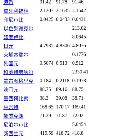
91.42
91.78
91.46
港币
2.1207
2.1635
2.1542
匈牙利福林
0.0425
0.0433
0.0431
印尼卢比
213.02
以色列谢克尔
8.0645
印度卢比
4.7935
4.8306
4.8076
日元
0.1776
柬埔寨瑞尔
0.5074
0.513
0.512
韩国元
2330.41
科威特第纳尔
0.184
0.2118
0.1978
蒙古图格里克
88.75
89.16
88.75
澳门元
38.3
39.08
38.71
墨西哥比索
168.65
170.17
169.41
林吉特
71.29
71.87
72.02
挪威克朗
5.0454
尼泊尔卢比
415.59
418.72
418.8
新西兰元