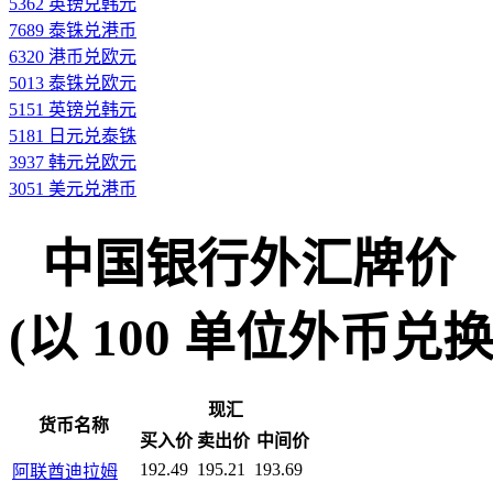
5362 英镑兑韩元
7689 泰铢兑港币
6320 港币兑欧元
5013 泰铢兑欧元
5151 英镑兑韩元
5181 日元兑泰铢
3937 韩元兑欧元
3051 美元兑港币
中国银行外汇牌价
(以 100 单位外币兑换人民
现汇
货币名称
买入价
卖出价
中间价
192.49
195.21
193.69
阿联酋迪拉姆