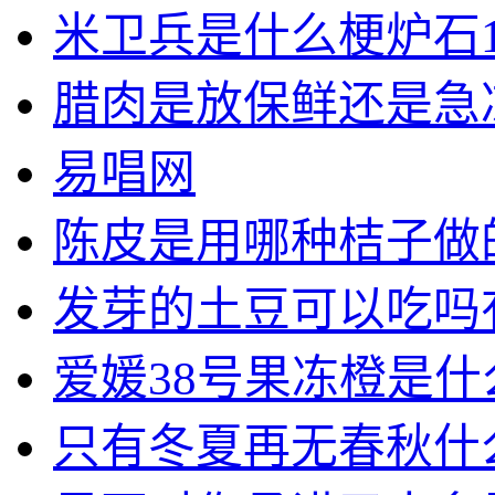
米卫兵是什么梗炉石1
腊肉是放保鲜还是急
易唱网
陈皮是用哪种桔子做
发芽的土豆可以吃吗
爱媛38号果冻橙是
只有冬夏再无春秋什