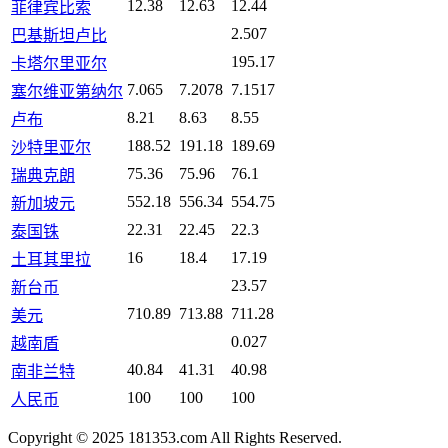
12.38
12.63
12.44
菲律宾比索
2.507
巴基斯坦卢比
195.17
卡塔尔里亚尔
7.065
7.2078
7.1517
塞尔维亚第纳尔
8.21
8.63
8.55
卢布
188.52
191.18
189.69
沙特里亚尔
75.36
75.96
76.1
瑞典克朗
552.18
556.34
554.75
新加坡元
22.31
22.45
22.3
泰国铢
16
18.4
17.19
土耳其里拉
23.57
新台币
710.89
713.88
711.28
美元
0.027
越南盾
40.84
41.31
40.98
南非兰特
100
100
100
人民币
Copyright © 2025 181353.com All Rights Reserved.