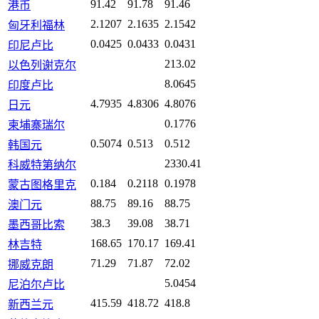
91.42
91.78
91.46
港币
2.1207
2.1635
2.1542
匈牙利福林
0.0425
0.0433
0.0431
印尼卢比
213.02
以色列谢克尔
8.0645
印度卢比
4.7935
4.8306
4.8076
日元
0.1776
柬埔寨瑞尔
0.5074
0.513
0.512
韩国元
2330.41
科威特第纳尔
0.184
0.2118
0.1978
蒙古图格里克
88.75
89.16
88.75
澳门元
38.3
39.08
38.71
墨西哥比索
168.65
170.17
169.41
林吉特
71.29
71.87
72.02
挪威克朗
5.0454
尼泊尔卢比
415.59
418.72
418.8
新西兰元