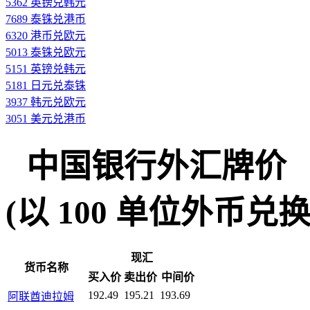
5362 英镑兑韩元
7689 泰铢兑港币
6320 港币兑欧元
5013 泰铢兑欧元
5151 英镑兑韩元
5181 日元兑泰铢
3937 韩元兑欧元
3051 美元兑港币
中国银行外汇牌价
(以 100 单位外币兑换人民
现汇
货币名称
买入价
卖出价
中间价
192.49
195.21
193.69
阿联酋迪拉姆