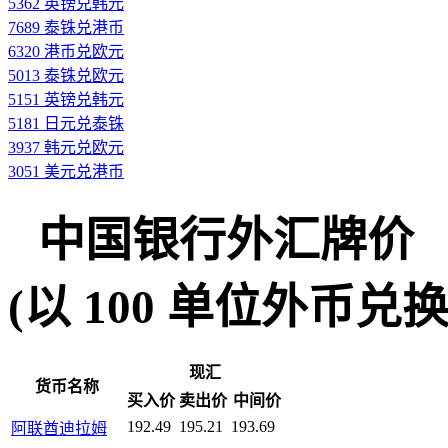
5362 英镑兑韩元
7689 泰铢兑港币
6320 港币兑欧元
5013 泰铢兑欧元
5151 英镑兑韩元
5181 日元兑泰铢
3937 韩元兑欧元
3051 美元兑港币
中国银行外汇牌价
(以 100 单位外币兑换人民
现汇
货币名称
买入价
卖出价
中间价
192.49
195.21
193.69
阿联酋迪拉姆